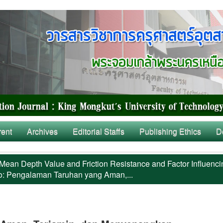
rent
Archives
Editorial Staffs
Publishing Ethics
D
Mean Depth Value and Friction Resistance and Factor Influenci
o: Pengalaman Taruhan yang Aman,...