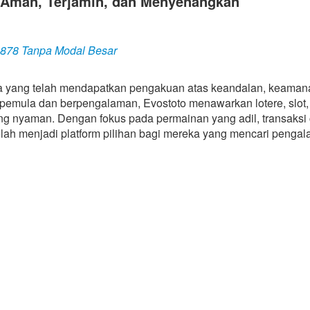
 Aman, Terjamin, dan Menyenangkan
ex878 Tanpa Modal Besar
uka yang telah mendapatkan pengakuan atas keandalan, keaman
pemula dan berpengalaman, Evostoto menawarkan lotere, slot,
yang nyaman. Dengan fokus pada permainan yang adil, transaksi 
lah menjadi platform pilihan bagi mereka yang mencari penga