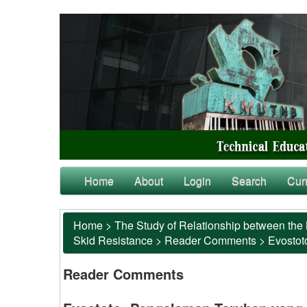
Home
About
Login
Search
Cur
Home
>
The Study of Relationship between the 
Skid Resistance
>
Reader Comments
>
Evostot
Reader Comments