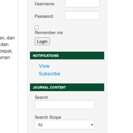
Username
Password
Remember me
an, dan
 dan
cepat,
NOTIFICATIONS
laman
View
Subscribe
JOURNAL CONTENT
Search
Search Scope