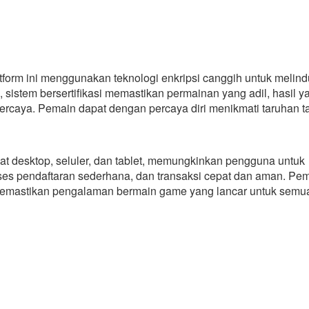
tform ini menggunakan teknologi enkripsi canggih untuk melind
 sistem bersertifikasi memastikan permainan yang adil, hasil y
percaya. Pemain dapat dengan percaya diri menikmati taruhan 
t desktop, seluler, dan tablet, memungkinkan pengguna untuk
ses pendaftaran sederhana, dan transaksi cepat dan aman. Pe
 memastikan pengalaman bermain game yang lancar untuk semu