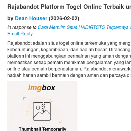
Rajabandot Platform Togel Online Terbaik 
by
Dean Houser
(2026-02-02)
In response to
Cara Memilih Situs HADIRTOTO Terpercaya
Email Reply
Rajabandot adalah situs togel online terkemuka yang men
keberuntungan, kegembiraan, dan hadiah besar. Dirancang 
platform ini menggabungkan permainan yang aman dengan fi
memastikan setiap pemain menikmati pengalaman yang lan
online atau pemain berpengalaman, Rajabandot menawar
hadiah harian sambil bermain dengan aman dan percaya dir