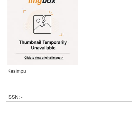
Kesimpu
ISSN: -