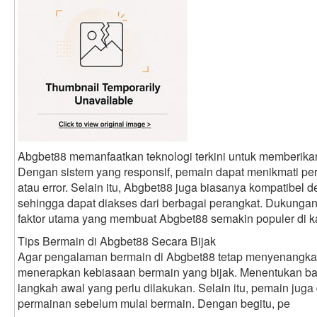
Abgbet88 memanfaatkan teknologi terkini untuk memberika
Dengan sistem yang responsif, pemain dapat menikmati pe
atau error. Selain itu, Abgbet88 juga biasanya kompatibel 
sehingga dapat diakses dari berbagai perangkat. Dukungan 
faktor utama yang membuat Abgbet88 semakin populer di k
Tips Bermain di Abgbet88 Secara Bijak
Agar pengalaman bermain di Abgbet88 tetap menyenangkan
menerapkan kebiasaan bermain yang bijak. Menentukan b
langkah awal yang perlu dilakukan. Selain itu, pemain ju
permainan sebelum mulai bermain. Dengan begitu, pe