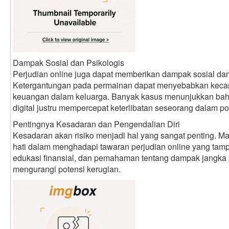
Dampak Sosial dan Psikologis
Perjudian online juga dapat memberikan dampak sosial dan 
Ketergantungan pada permainan dapat menyebabkan kecan
keuangan dalam keluarga. Banyak kasus menunjukkan bah
digital justru mempercepat keterlibatan seseorang dalam pol
Pentingnya Kesadaran dan Pengendalian Diri
Kesadaran akan risiko menjadi hal yang sangat penting. Mas
hati dalam menghadapi tawaran perjudian online yang tamp
edukasi finansial, dan pemahaman tentang dampak jangka
mengurangi potensi kerugian.