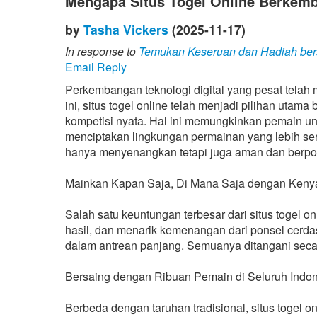
Mengapa Situs Togel Online Berkemb
by
Tasha Vickers
(2025-11-17)
In response to
Temukan Keseruan dan Hadiah ber
Email Reply
Perkembangan teknologi digital yang pesat telah m
ini, situs togel online telah menjadi pilihan uta
kompetisi nyata. Hal ini memungkinkan pemain unt
menciptakan lingkungan permainan yang lebih seru
hanya menyenangkan tetapi juga aman dan berpo
Mainkan Kapan Saja, Di Mana Saja dengan Ken
Salah satu keuntungan terbesar dari situs togel 
hasil, dan menarik kemenangan dari ponsel cerda
dalam antrean panjang. Semuanya ditangani secara
Bersaing dengan Ribuan Pemain di Seluruh Indo
Berbeda dengan taruhan tradisional, situs togel