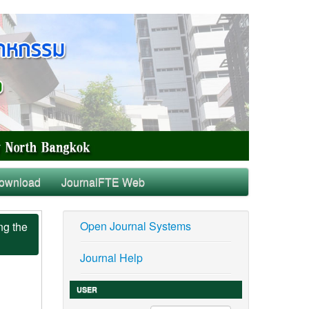
ownload
JournalFTE Web
Open Journal Systems
ng the
Journal Help
USER