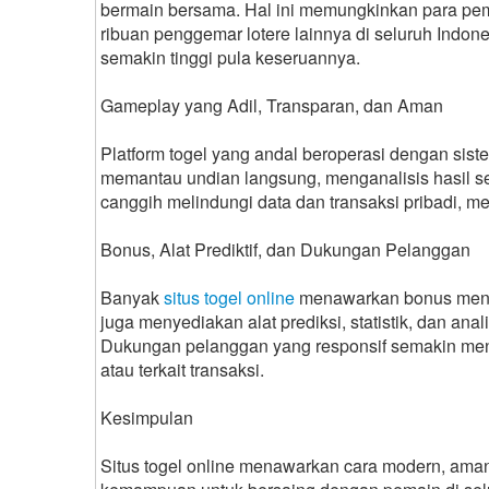
bermain bersama. Hal ini memungkinkan para pema
ribuan penggemar lotere lainnya di seluruh Indo
semakin tinggi pula keseruannya.
Gameplay yang Adil, Transparan, dan Aman
Platform togel yang andal beroperasi dengan sist
memantau undian langsung, menganalisis hasil se
canggih melindungi data dan transaksi pribadi, m
Bonus, Alat Prediktif, dan Dukungan Pelanggan
Banyak
situs togel online
menawarkan bonus menari
juga menyediakan alat prediksi, statistik, dan 
Dukungan pelanggan yang responsif semakin me
atau terkait transaksi.
Kesimpulan
Situs togel online menawarkan cara modern, aman