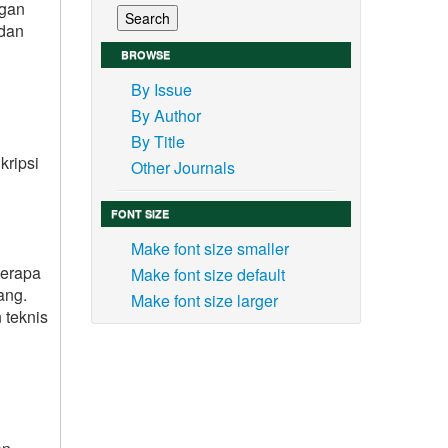
ngan
 dan
BROWSE
By Issue
By Author
By Title
kripsi
Other Journals
FONT SIZE
Make font size smaller
berapa
Make font size default
ang.
Make font size larger
 teknis