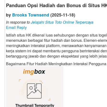
Panduan Opsi Hadiah dan Bonus di Situs H
by
Brooks Townsend
(2025-11-18)
In response to
Jelajahi Situs Toto Online Terpercaya
Email Reply
Istilah situs HK dikenal luas sehubungan dengan situs toge
menemukan berbagai fitur hadiah dan bonus. Elemen-eleme
meningkatkan interaksi platform, menawarkan kenyamanan 
kerja sistem ini dapat membantu pengguna berinteraksi den
bertanggung jawab dan dengan ekspektasi yang lebih jelas
Bagaimana Fitur Hadiah Meningkatkan Interaksi Pengguna