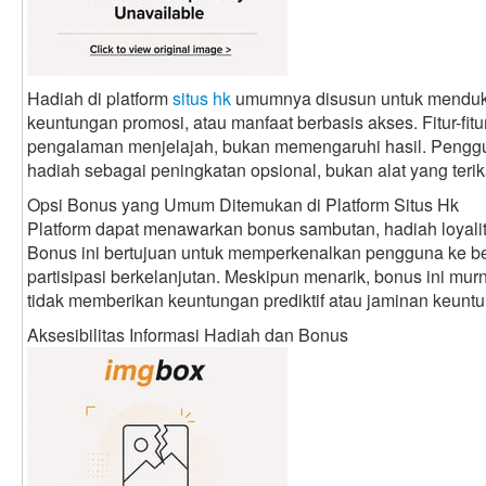
Hadiah di platform
situs hk
umumnya disusun untuk menduku
keuntungan promosi, atau manfaat berbasis akses. Fitur-fitu
pengalaman menjelajah, bukan memengaruhi hasil. Peng
hadiah sebagai peningkatan opsional, bukan alat yang terika
Opsi Bonus yang Umum Ditemukan di Platform Situs Hk
Platform dapat menawarkan bonus sambutan, hadiah loyalit
Bonus ini bertujuan untuk memperkenalkan pengguna ke be
partisipasi berkelanjutan. Meskipun menarik, bonus ini murn
tidak memberikan keuntungan prediktif atau jaminan keunt
Aksesibilitas Informasi Hadiah dan Bonus