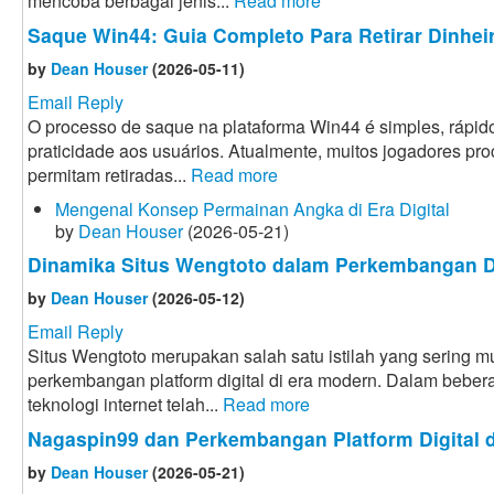
mencoba berbagai jenis...
Read more
Saque Win44: Guia Completo Para Retirar Dinhe
by
Dean Houser
(2026-05-11)
Email Reply
O processo de saque na plataforma Win44 é simples, rápido
praticidade aos usuários. Atualmente, muitos jogadores pr
permitam retiradas...
Read more
Mengenal Konsep Permainan Angka di Era Digital
by
Dean Houser
(2026-05-21)
Dinamika Situs Wengtoto dalam Perkembangan D
by
Dean Houser
(2026-05-12)
Email Reply
Situs Wengtoto merupakan salah satu istilah yang serin
perkembangan platform digital di era modern. Dalam bebera
teknologi internet telah...
Read more
Nagaspin99 dan Perkembangan Platform Digital 
by
Dean Houser
(2026-05-21)