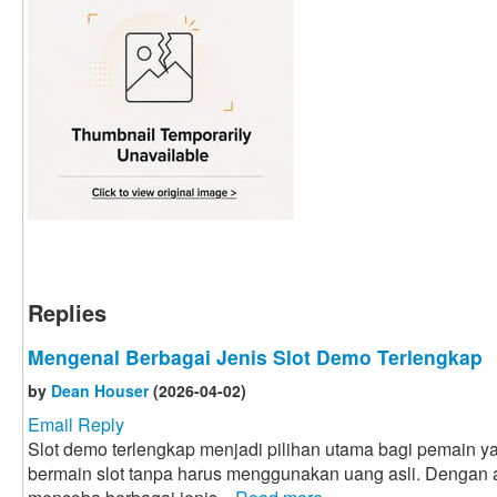
Replies
Mengenal Berbagai Jenis Slot Demo Terlengkap
by
Dean Houser
(2026-04-02)
Email Reply
Slot demo terlengkap menjadi pilihan utama bagi pemain 
bermain slot tanpa harus menggunakan uang asli. Dengan ad