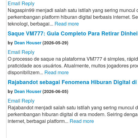
Email Reply
Nagaspin99 menjadi salah satu istilah yang sering munc
perkembangan platform hiburan digital berbasis internet. S
teknologi, berbagai...
Read more
Saque VM777: Guia Completo Para Retirar Dinhe
by
Dean Houser
(2026-05-29)
Email Reply
O processo de saque na plataforma VM777 é simples, rápid
praticidade aos usuários. Atualmente, muitos jogadores pr
disponibilizem...
Read more
Rajabandot sebagai Fenomena Hiburan Digital di
by
Dean Houser
(2026-06-05)
Email Reply
Rajabandot menjadi salah satu istilah yang sering muncu
perkembangan hiburan digital di era modern. Seiring deng
internet, berbagai platform...
Read more