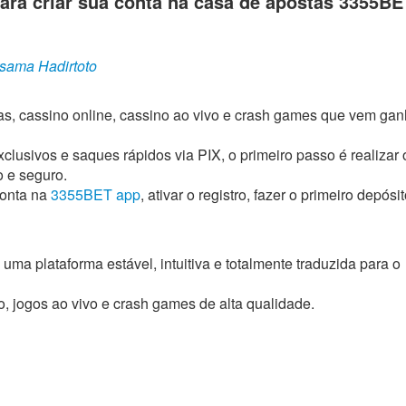
ra criar sua conta na casa de apostas 3355BE
sama Hadirtoto
s, cassino online, cassino ao vivo e crash games que vem ga
clusivos e saques rápidos via PIX, o primeiro passo é realizar 
 e seguro.
conta na
3355BET app
, ativar o registro, fazer o primeiro depósi
 plataforma estável, intuitiva e totalmente traduzida para o
o, jogos ao vivo e crash games de alta qualidade.