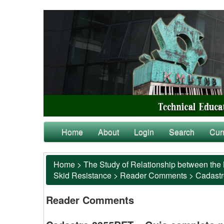
Home
About
Login
Search
Cur
Home
>
The Study of Relationship between the 
Skid Resistance
>
Reader Comments
>
Cadastr
Reader Comments