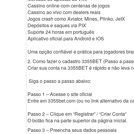
Cassino online com centenas de jogos
Cassino ao vivo com dealers reais
Jogos crash como Aviator, Mines, Plinko, JetX
Depósitos e saques via PIX
Suporte 24 horas em português
Aplicativo oficial para Android e iOS
Uma opção confiável e prática para jogadores bras
2. Como fazer o cadastro 3355BET (Passo a pass
Criar sua conta na 3355BET é rápido e não leva 
Siga o passo a passo abaixo:
Passo 1 – Acesse o site oficial
Entre em 3355bet.com (ou no link alternativo da c
Passo 2 – Clique em “Registrar” / “Criar Conta”
O botão fica na parte superior da página inicial.
Passo 3 – Preencha seus dados pessoais