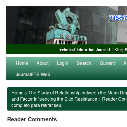
Home
About
Login
Search
Current
A
JournalFTE Web
Home
>
The Study of Relationship between the Mean Dep
and Factor Influencing the Skid Resistance
>
Reader Co
completo para retirar seu...
Reader Comments