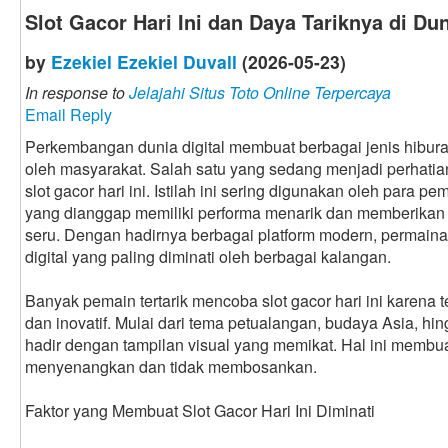
Slot Gacor Hari Ini dan Daya Tariknya di Dun
by
Ezekiel Ezekiel Duvall
(2026-05-23)
In response to
Jelajahi Situs Toto Online Terpercaya
Email Reply
Perkembangan dunia digital membuat berbagai jenis hibur
oleh masyarakat. Salah satu yang sedang menjadi perhatia
slot gacor hari ini. Istilah ini sering digunakan oleh para 
yang dianggap memiliki performa menarik dan memberikan
seru. Dengan hadirnya berbagai platform modern, permainan
digital yang paling diminati oleh berbagai kalangan.
Banyak pemain tertarik mencoba slot gacor hari ini karena 
dan inovatif. Mulai dari tema petualangan, budaya Asia, h
hadir dengan tampilan visual yang memikat. Hal ini membu
menyenangkan dan tidak membosankan.
Faktor yang Membuat Slot Gacor Hari Ini Diminati