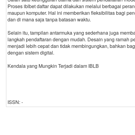
Proses iblbet daftar dapat dilakukan melalui berbagai peran
maupun komputer. Hal ini memberikan fleksibilitas bagi pe
dan di mana saja tanpa batasan waktu.
Selain itu, tampilan antarmuka yang sederhana juga mem
langkah pendaftaran dengan mudah. Desain yang ramah pe
menjadi lebih cepat dan tidak membingungkan, bahkan bag
dengan sistem digital.
Kendala yang Mungkin Terjadi dalam IBLB
ISSN: -