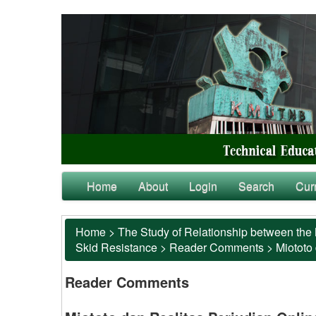
Home
About
Login
Search
Cur
Home
>
The Study of Relationship between the 
Skid Resistance
>
Reader Comments
>
Miototo 
Reader Comments