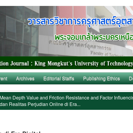
rent
Archives
Editorial Staffs
Publishing Ethics
D
Mean Depth Value and Friction Resistance and Factor Influenci
dan Realitas Perjudian Online di Era...