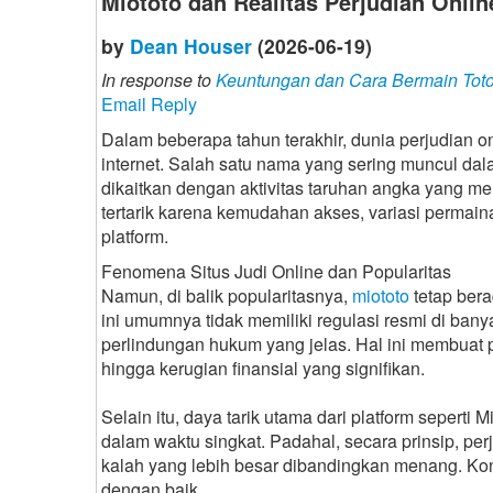
Miototo dan Realitas Perjudian Online
by
Dean Houser
(2026-06-19)
In response to
Keuntungan dan Cara Bermain Tot
Email Reply
Dalam beberapa tahun terakhir, dunia perjudian
internet. Salah satu nama yang sering muncul dalam 
dikaitkan dengan aktivitas taruhan angka yang me
tertarik karena kemudahan akses, variasi permaina
platform.
Fenomena Situs Judi Online dan Popularitas
Namun, di balik popularitasnya,
miototo
tetap bera
ini umumnya tidak memiliki regulasi resmi di ba
perlindungan hukum yang jelas. Hal ini membuat 
hingga kerugian finansial yang signifikan.
Selain itu, daya tarik utama dari platform seperti
dalam waktu singkat. Padahal, secara prinsip, per
kalah yang lebih besar dibandingkan menang. Kondi
dengan baik.