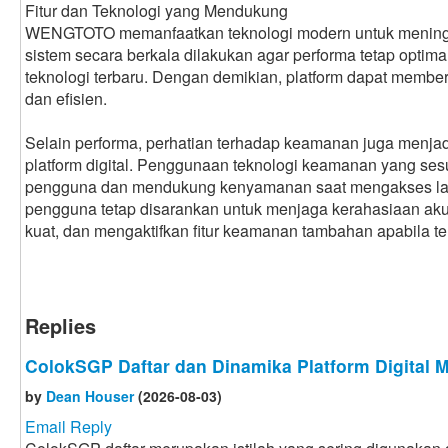
Fitur dan Teknologi yang Mendukung
WENGTOTO memanfaatkan teknologi modern untuk meningk
sistem secara berkala dilakukan agar performa tetap optim
teknologi terbaru. Dengan demikian, platform dapat member
dan efisien.
Selain performa, perhatian terhadap keamanan juga menja
platform digital. Penggunaan teknologi keamanan yang se
pengguna dan mendukung kenyamanan saat mengakses lay
pengguna tetap disarankan untuk menjaga kerahasiaan ak
kuat, dan mengaktifkan fitur keamanan tambahan apabila te
Replies
ColokSGP Daftar dan Dinamika Platform Digital M
by
Dean Houser
(2026-08-03)
Email Reply