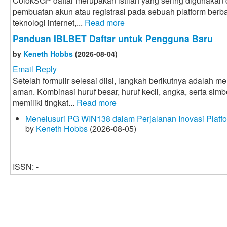
ColokSGP daftar merupakan istilah yang sering digunaka
pembuatan akun atau registrasi pada sebuah platform berba
teknologi internet,...
Read more
Panduan IBLBET Daftar untuk Pengguna Baru
by
Keneth Hobbs
(2026-08-04)
Email Reply
Setelah formulir selesai diisi, langkah berikutnya adala
aman. Kombinasi huruf besar, huruf kecil, angka, serta sim
memiliki tingkat...
Read more
Menelusuri PG WIN138 dalam Perjalanan Inovasi Platfo
by
Keneth Hobbs
(2026-08-05)
ISSN: -