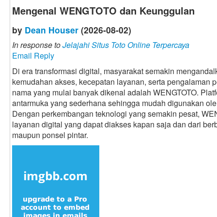
Mengenal WENGTOTO dan Keunggulan
by
Dean Houser
(2026-08-02)
In response to
Jelajahi Situs Toto Online Terpercaya
Email Reply
Di era transformasi digital, masyarakat semakin menganda
kemudahan akses, kecepatan layanan, serta pengalaman 
nama yang mulai banyak dikenal adalah WENGTOTO. Platfo
antarmuka yang sederhana sehingga mudah digunakan ole
Dengan perkembangan teknologi yang semakin pesat, W
layanan digital yang dapat diakses kapan saja dan dari ber
maupun ponsel pintar.