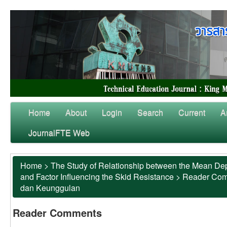
Home
About
Login
Search
Current
A
JournalFTE Web
Home
>
The Study of Relationship between the Mean Dep
and Factor Influencing the Skid Resistance
>
Reader Co
dan Keunggulan
Reader Comments