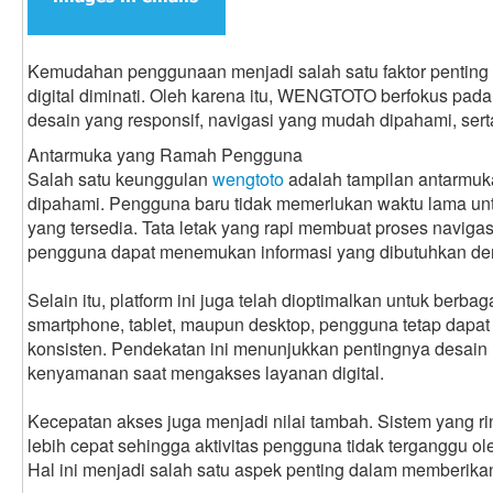
Kemudahan penggunaan menjadi salah satu faktor penting
digital diminati. Oleh karena itu, WENGTOTO berfokus pa
desain yang responsif, navigasi yang mudah dipahami, serta
Antarmuka yang Ramah Pengguna
Salah satu keunggulan
wengtoto
adalah tampilan antarmuk
dipahami. Pengguna baru tidak memerlukan waktu lama unt
yang tersedia. Tata letak yang rapi membuat proses naviga
pengguna dapat menemukan informasi yang dibutuhkan de
Selain itu, platform ini juga telah dioptimalkan untuk berb
smartphone, tablet, maupun desktop, pengguna tetap dapa
konsisten. Pendekatan ini menunjukkan pentingnya desain
kenyamanan saat mengakses layanan digital.
Kecepatan akses juga menjadi nilai tambah. Sistem yang 
lebih cepat sehingga aktivitas pengguna tidak terganggu ol
Hal ini menjadi salah satu aspek penting dalam memberikan