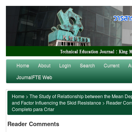
Home
About
Login
Search
Current
A
JournalFTE Web
Home
>
The Study of Relationship between the Mean Dep
and Factor Influencing the Skid Resistance
>
Reader Co
Completo para Criar
Reader Comments