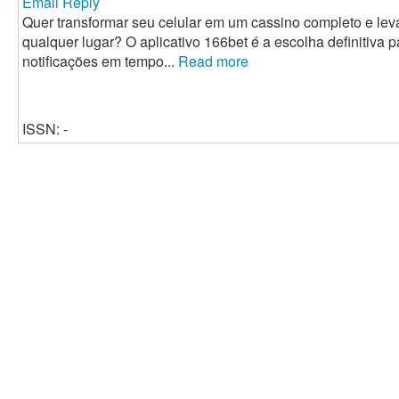
Email Reply
Quer transformar seu celular em um cassino completo e lev
qualquer lugar? O aplicativo 166bet é a escolha definitiva
notificações em tempo...
Read more
ISSN: -