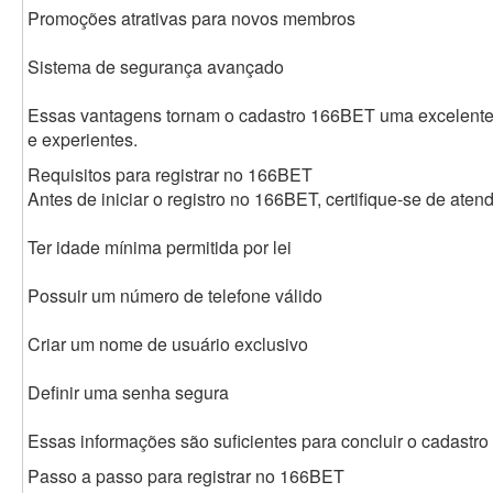
Promoções atrativas para novos membros
Sistema de segurança avançado
Essas vantagens tornam o cadastro 166BET uma excelente 
e experientes.
Requisitos para registrar no 166BET
Antes de iniciar o registro no 166BET, certifique-se de aten
Ter idade mínima permitida por lei
Possuir um número de telefone válido
Criar um nome de usuário exclusivo
Definir uma senha segura
Essas informações são suficientes para concluir o cadastro
Passo a passo para registrar no 166BET