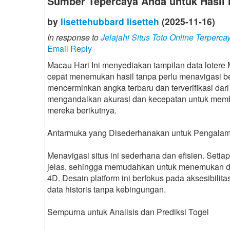
Sumber Tepercaya Anda untuk Hasil H
by
lisettehubbard lisetteh
(2025-11-16)
In response to
Jelajahi Situs Toto Online Terperca
Email Reply
Macau Hari Ini menyediakan tampilan data lotere 
cepat menemukan hasil tanpa perlu menavigasi b
mencerminkan angka terbaru dan terverifikasi dar
mengandalkan akurasi dan kecepatan untuk membu
mereka berikutnya.
Antarmuka yang Disederhanakan untuk Pengalam
Menavigasi situs ini sederhana dan efisien. Setia
jelas, sehingga memudahkan untuk menemukan dat
4D. Desain platform ini berfokus pada aksesibili
data historis tanpa kebingungan.
Sempurna untuk Analisis dan Prediksi Togel