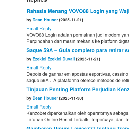
Rahasia Menang VOVO88 Login yang Waji
by
Dean Houser
(2025-11-21)
Email Reply
VOVO88 Login adalah permainan judi modern yang d
Perpindahan dari mesin mekanis ke platform digi
Saque 59A – Guia completo para retirar 
by
Ezekiel Ezekiel Duvall
(2025-11-21)
Email Reply
Depois de ganhar em apostas esportivas, cassino 
saque 59A . A plataforma oferece métodos de retir
Tinjauan Penting Platform Perjudian Ken
by
Dean Houser
(2025-11-30)
Email Reply
Kenzobet diperkenalkan oleh operatornya sebaga
Taruhan Online Resmi Terbaik, Terpercaya, dan T
Gambaran Umum Lawas777 tentang Trans