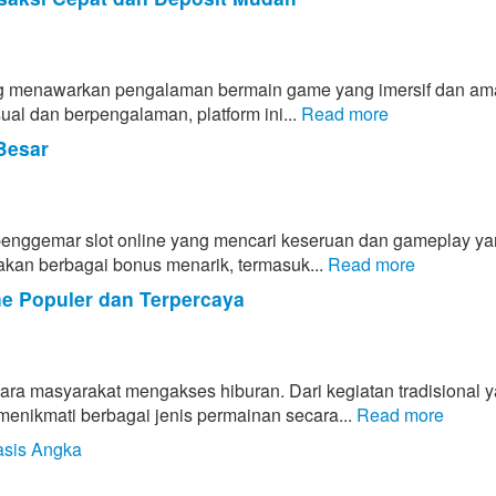
ang menawarkan pengalaman bermain game yang imersif dan a
al dan berpengalaman, platform ini...
Read more
Besar
a penggemar slot online yang mencari keseruan dan gameplay y
iakan berbagai bonus menarik, termasuk...
Read more
ne Populer dan Terpercaya
ara masyarakat mengakses hiburan. Dari kegiatan tradisional 
menikmati berbagai jenis permainan secara...
Read more
asis Angka