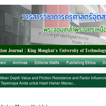
rent
Archives
Editorial Staffs
Publishing Ethics
D
Mean Depth Value and Friction Resistance and Factor Influenci
Tepercaya Anda untuk Hasil Harian Macau...