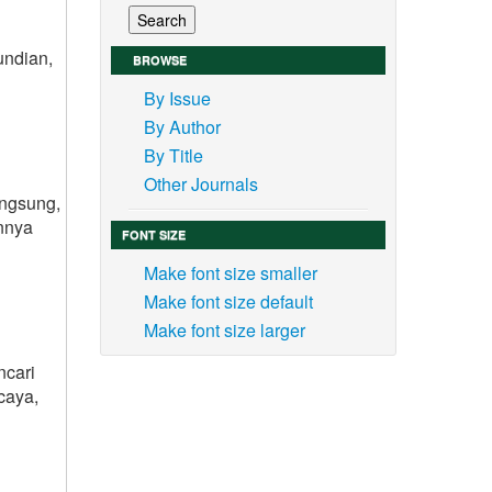
undian,
BROWSE
By Issue
By Author
By Title
Other Journals
angsung,
nnya
FONT SIZE
Make font size smaller
Make font size default
Make font size larger
ncari
caya,