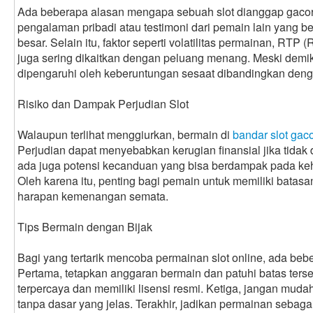
Ada beberapa alasan mengapa sebuah slot dianggap gacor
pengalaman pribadi atau testimoni dari pemain lain yang
besar. Selain itu, faktor seperti volatilitas permainan, RTP 
juga sering dikaitkan dengan peluang menang. Meski demikia
dipengaruhi oleh keberuntungan sesaat dibandingkan deng
Risiko dan Dampak Perjudian Slot
Walaupun terlihat menggiurkan, bermain di
bandar slot gac
Perjudian dapat menyebabkan kerugian finansial jika tidak d
ada juga potensi kecanduan yang bisa berdampak pada keh
Oleh karena itu, penting bagi pemain untuk memiliki batasa
harapan kemenangan semata.
Tips Bermain dengan Bijak
Bagi yang tertarik mencoba permainan slot online, ada bebe
Pertama, tetapkan anggaran bermain dan patuhi batas terseb
terpercaya dan memiliki lisensi resmi. Ketiga, jangan muda
tanpa dasar yang jelas. Terakhir, jadikan permainan sebag