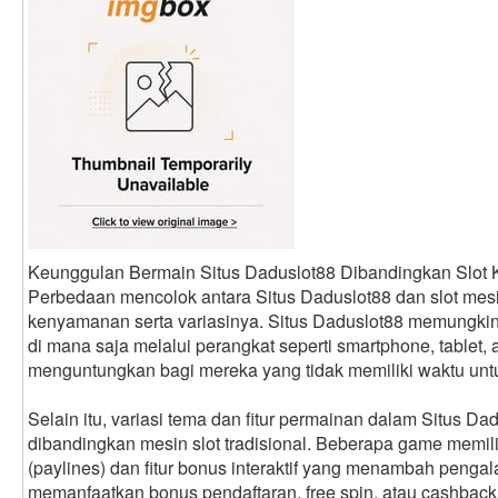
Keunggulan Bermain Situs Daduslot88 Dibandingkan Slot 
Perbedaan mencolok antara Situs Daduslot88 dan slot mesi
kenyamanan serta variasinya. Situs Daduslot88 memungki
di mana saja melalui perangkat seperti smartphone, tablet, a
menguntungkan bagi mereka yang tidak memiliki waktu untu
Selain itu, variasi tema dan fitur permainan dalam Situs Da
dibandingkan mesin slot tradisional. Beberapa game memil
(paylines) dan fitur bonus interaktif yang menambah penga
memanfaatkan bonus pendaftaran, free spin, atau cashback 