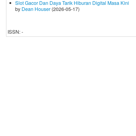
Slot Gacor Dan Daya Tarik Hiburan Digital Masa Kini
by
Dean Houser
(2026-05-17)
ISSN: -