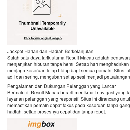
Jackpot Harian dan Hadiah Berkelanjutan
Salah satu daya tarik utama Result Macau adalah penawar
menjanjikan hiburan tanpa henti. Setiap hari menghadirka
menjaga keseruan tetap hidup bagi semua pemain. Situs to
adil dan sering, mengubah setiap sesi menjadi petualanga
Pengalaman dan Dukungan Pelanggan yang Lancar
Bermain di Result Macau berarti menikmati navigasi yang l
layanan pelanggan yang responsif. Situs ini dirancang u
memastikan pemain dapat fokus pada keseruan tanpa gangg
hadiah, setiap prosesnya cepat dan tanpa repot.