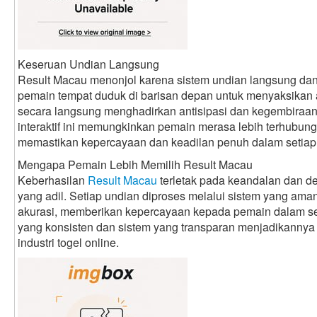
Keseruan Undian Langsung
Result Macau menonjol karena sistem undian langsung da
pemain tempat duduk di barisan depan untuk menyaksikan 
secara langsung menghadirkan antisipasi dan kegembiraan
interaktif ini memungkinkan pemain merasa lebih terhubun
memastikan kepercayaan dan keadilan penuh dalam setiap 
Mengapa Pemain Lebih Memilih Result Macau
Keberhasilan
Result Macau
terletak pada keandalan dan d
yang adil. Setiap undian diproses melalui sistem yang aman
akurasi, memberikan kepercayaan kepada pemain dalam set
yang konsisten dan sistem yang transparan menjadikannya 
industri togel online.