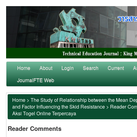
Home
About
Login
Search
Current
A
JournalFTE Web
Home
>
The Study of Relationship between the Mean Dep
and Factor Influencing the Skid Resistance
>
Reader Co
Aksi Togel Online Terpercaya
Reader Comments