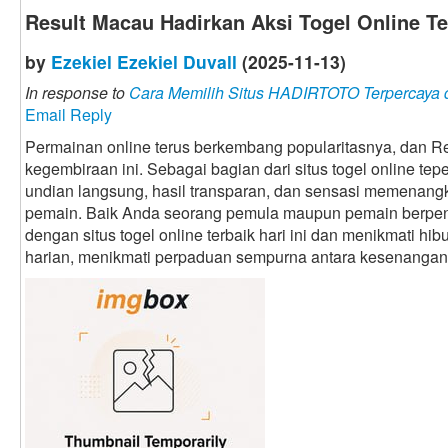
Result Macau Hadirkan Aksi Togel Online T
by
Ezekiel Ezekiel Duvall
(2025-11-13)
In response to
Cara Memilih Situs HADIRTOTO Terpercaya
Email Reply
Permainan online terus berkembang popularitasnya, dan Re
kegembiraan ini. Sebagai bagian dari situs togel online t
undian langsung, hasil transparan, dan sensasi memenangk
pemain. Baik Anda seorang pemula maupun pemain berpe
dengan situs togel online terbaik hari ini dan menikmati hi
harian, menikmati perpaduan sempurna antara kesenangan