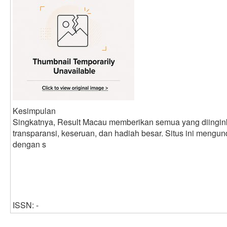
Kesimpulan
Singkatnya, Result Macau memberikan semua yang diingink
transparansi, keseruan, dan hadiah besar. Situs ini meng
dengan s
ISSN: -