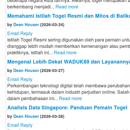
beberapa negara Asia lainnya. Awalnya, togel merupakan s
berkembang menjadi...
Read more
Memahami Istilah Togel Resmi dan Mitos di Balik
by
Dean Houser
(2026-03-24)
Email Reply
Istilah Togel Resmi sering digunakan oleh para pemain u
dianggap lebih mudah memberikan kemenangan atau pemba
praktiknya, istilah ini...
Read more
Mengenal Lebih Dekat WADUK89 dan Layananny
by
Dean Houser
(2026-03-27)
Email Reply
Perkembangan teknologi digital telah membawa perubahan
kehidupan, termasuk dalam industri perjudian online. Sala
dalam pembahasan ini...
Read more
Analisis Data Singapore: Panduan Pemain Togel
by
Dean Houser
(2026-03-28)
Email Reply