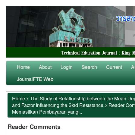
Home
About
Login
Search
Current
A
JournalFTE Web
Home
>
The Study of Relationship between the Mean Dep
and Factor Influencing the Skid Resistance
>
Reader Co
Memastikan Pembayaran yang...
Reader Comments