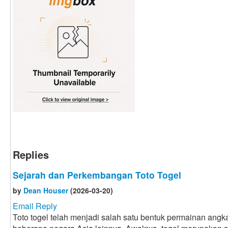
Replies
Sejarah dan Perkembangan Toto Togel
by
Dean Houser
(2026-03-20)
Email Reply
Toto togel telah menjadi salah satu bentuk permainan angk