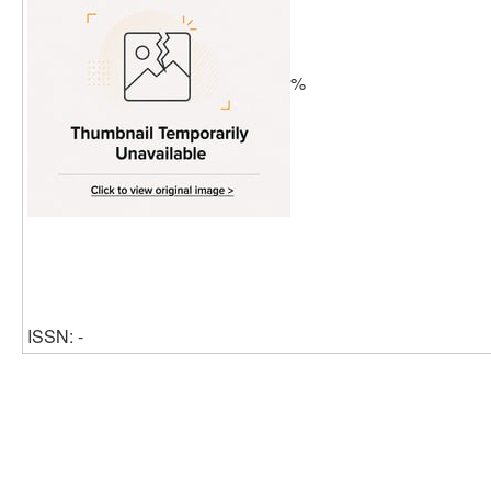
%
ISSN: -