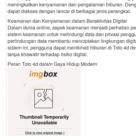
meningkatkan kenyamanan dan pengalaman hiburan. Dengan
dapat diakses dengan lancar di berbagai jenis perangkat.
Keamanan dan Kenyamanan dalam Beraktivitas Digital
Dalam dunia online, aspek keamanan menjadi perhatian p
sistem keamanan untuk melindungi data dan privasi pengg
perlindungan data membantu menciptakan lingkungan digi
sistem ini, pengguna dapat menikmati hiburan di Toto 4d d
tanpa khawatir terhadap risiko digital.
Peran Toto 4d dalam Gaya Hidup Modern