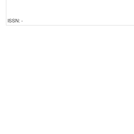
ISSN: -