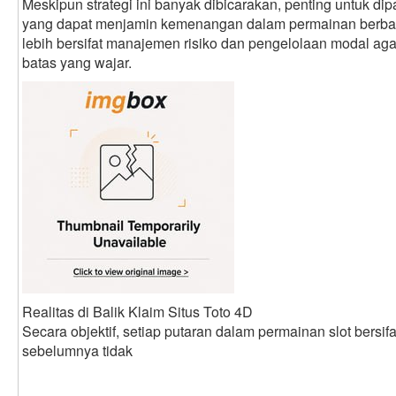
Meskipun strategi ini banyak dibicarakan, penting untuk d
yang dapat menjamin kemenangan dalam permainan berbasi
lebih bersifat manajemen risiko dan pengelolaan modal ag
batas yang wajar.
Realitas di Balik Klaim Situs Toto 4D
Secara objektif, setiap putaran dalam permainan slot bersifa
sebelumnya tidak