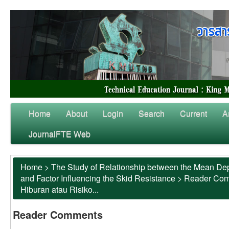
Home
About
Login
Search
Current
A
JournalFTE Web
Home
>
The Study of Relationship between the Mean Dep
and Factor Influencing the Skid Resistance
>
Reader Co
Hiburan atau Risiko...
Reader Comments