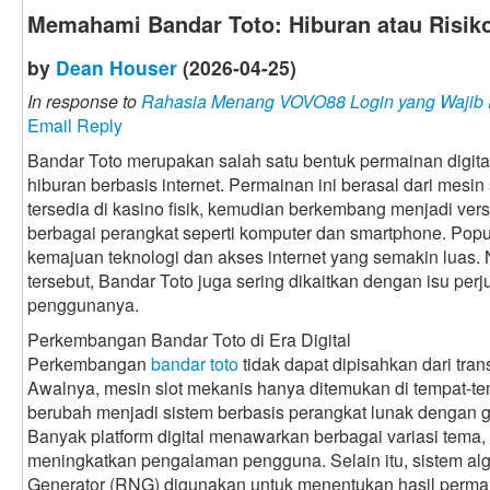
Memahami Bandar Toto: Hiburan atau Risiko
by
Dean Houser
(2026-04-25)
In response to
Rahasia Menang VOVO88 Login yang Wajib 
Email Reply
Bandar Toto merupakan salah satu bentuk permainan digital
hiburan berbasis internet. Permainan ini berasal dari mesin
tersedia di kasino fisik, kemudian berkembang menjadi versi
berbagai perangkat seperti komputer dan smartphone. Popu
kemajuan teknologi dan akses internet yang semakin luas.
tersebut, Bandar Toto juga sering dikaitkan dengan isu perju
penggunanya.
Perkembangan Bandar Toto di Era Digital
Perkembangan
bandar toto
tidak dapat dipisahkan dari tran
Awalnya, mesin slot mekanis hanya ditemukan di tempat-tempa
berubah menjadi sistem berbasis perangkat lunak dengan graf
Banyak platform digital menawarkan berbagai variasi tema, 
meningkatkan pengalaman pengguna. Selain itu, sistem al
Generator (RNG) digunakan untuk menentukan hasil permai