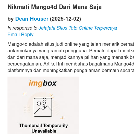
Nikmati Mango4d Dari Mana Saja
by
Dean Houser
(2025-12-02)
In response to
Jelajahi Situs Toto Online Terpercaya
Email Reply
Mango4d adalah situs judi online yang telah menarik perhat
antarmukanya yang ramah pengguna. Pemain dapat menikm
dan dari mana saja, menjadikannya pilihan yang menarik 
berpengalaman. Artikel ini membahas bagaimana Mango4
platformnya dan meningkatkan pengalaman bermain secara