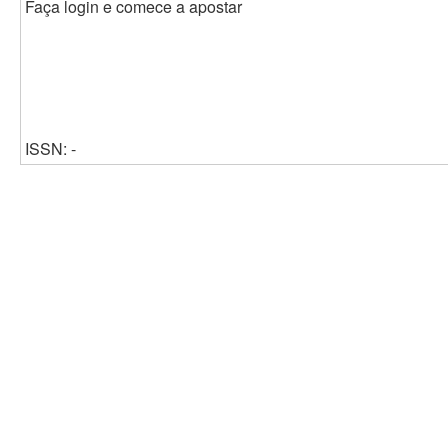
Faça login e comece a apostar
ISSN: -