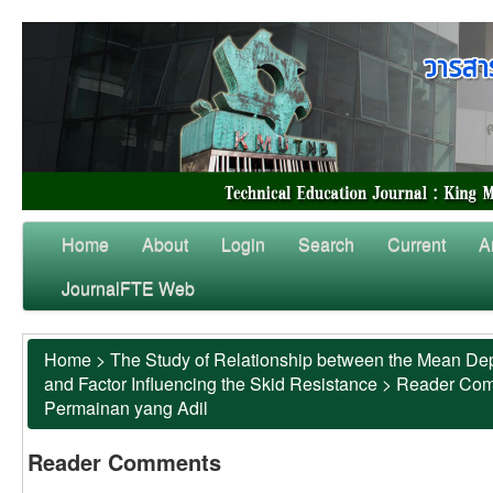
Home
About
Login
Search
Current
A
JournalFTE Web
Home
>
The Study of Relationship between the Mean Dep
and Factor Influencing the Skid Resistance
>
Reader Co
Permainan yang Adil
Reader Comments