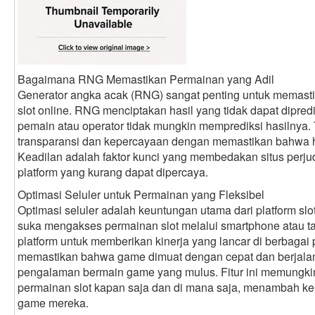
Bagaimana RNG Memastikan Permainan yang Adil
Generator angka acak (RNG) sangat penting untuk memastik
slot online. RNG menciptakan hasil yang tidak dapat dipredi
pemain atau operator tidak mungkin memprediksi hasilnya.
transparansi dan kepercayaan dengan memastikan bahwa h
Keadilan adalah faktor kunci yang membedakan situs perjudi
platform yang kurang dapat dipercaya.
Optimasi Seluler untuk Permainan yang Fleksibel
Optimasi seluler adalah keuntungan utama dari platform sl
suka mengakses permainan slot melalui smartphone atau tab
platform untuk memberikan kinerja yang lancar di berbagai 
memastikan bahwa game dimuat dengan cepat dan berjala
pengalaman bermain game yang mulus. Fitur ini memungki
permainan slot kapan saja dan di mana saja, menambah ke
game mereka.