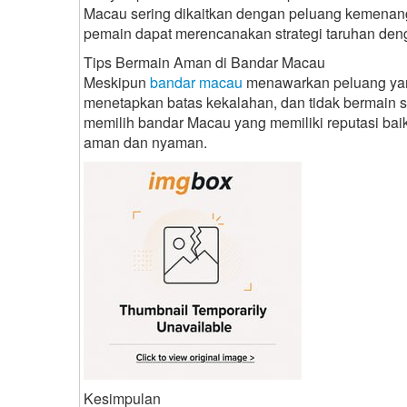
Macau sering dikaitkan dengan peluang kemenang
pemain dapat merencanakan strategi taruhan den
Tips Bermain Aman di Bandar Macau
Meskipun
bandar macau
menawarkan peluang yang
menetapkan batas kekalahan, dan tidak bermain s
memilih bandar Macau yang memiliki reputasi ba
aman dan nyaman.
Kesimpulan