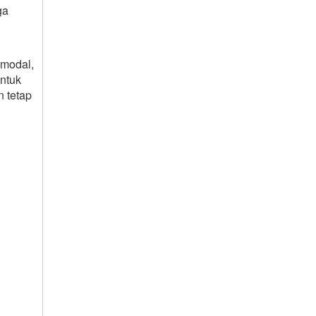
ga
 modal,
ntuk
 tetap