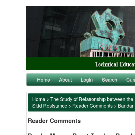
Home
About
Login
Search
Cur
Home
>
The Study of Relationship between the 
Skid Resistance
>
Reader Comments
>
Bandar 
Reader Comments