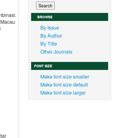
binasi.
BROWSE
r Macau
By Issue
t
By Author
By Title
Other Journals
FONT SIZE
Make font size smaller
Make font size default
Make font size larger
dar