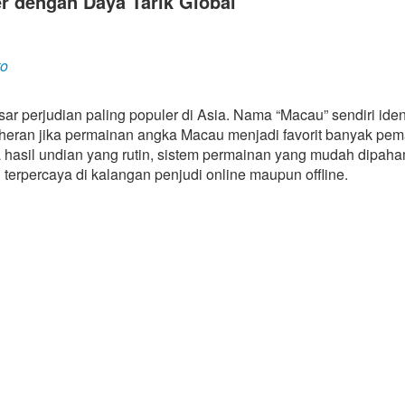
r dengan Daya Tarik Global
to
ar perjudian paling populer di Asia. Nama “Macau” sendiri iden
 heran jika permainan angka Macau menjadi favorit banyak pem
 hasil undian yang rutin, sistem permainan yang mudah dipaha
 terpercaya di kalangan penjudi online maupun offline.