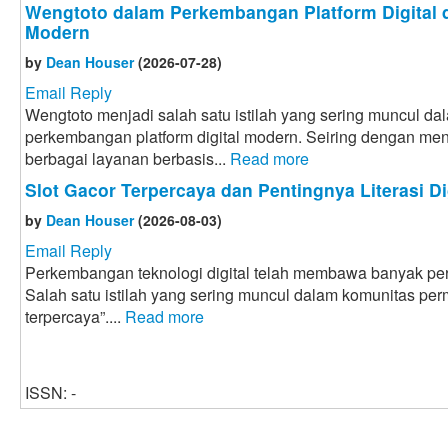
Wengtoto dalam Perkembangan Platform Digital 
Modern
by
Dean Houser
(2026-07-28)
Email Reply
Wengtoto menjadi salah satu istilah yang sering muncul 
perkembangan platform digital modern. Seiring dengan men
berbagai layanan berbasis...
Read more
Slot Gacor Terpercaya dan Pentingnya Literasi Di
by
Dean Houser
(2026-08-03)
Email Reply
Perkembangan teknologi digital telah membawa banyak per
Salah satu istilah yang sering muncul dalam komunitas perm
terpercaya”....
Read more
ISSN: -