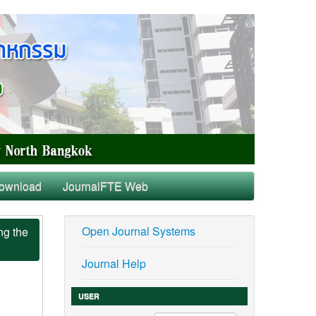
ownload
JournalFTE Web
Open Journal Systems
ng the
Journal Help
USER