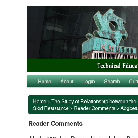
Home
About
Login
Search
Cur
Home
>
The Study of Relationship between the 
Skid Resistance
>
Reader Comments
>
Abgbet
Reader Comments