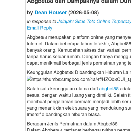
Abgbet88 dan Dampaknya dalam Dun
by
Dean Houser
(2026-05-08)
In response to
Jelajahi Situs Toto Online Terperca
Email Reply
Abgbet88 merupakan platform online yang menyedi
internet. Dalam beberapa tahun terakhir, Abgbet88
banyak orang. Kemudahan akses dan variasi perma
tanpa harus keluar rumah. Dengan hanya menggun
dapat menikmati berbagai jenis permainan yang te
Keunggulan Abgbet88 Dibandingkan Hiburan Lai
Salah satu keunggulan utama dari
abgbet88
adala
sesuai dengan waktu luang yang dimiliki. Selain
membuat pengalaman bermain menjadi lebih seru. 
yang menarik dan efek suara yang mendukung su
imersif dibandingkan hiburan biasa.
Beragam Jenis Permainan dalam Abgbet88
Dalam Abgbet88, terdapat berbagai pilihan perma