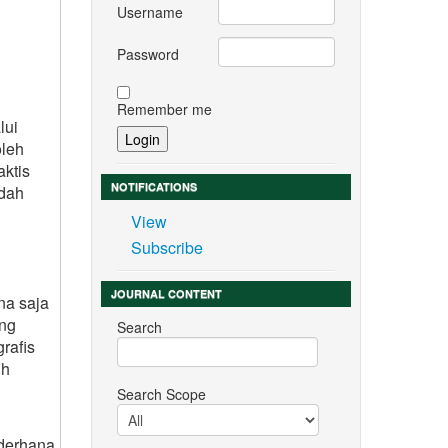
Username
Password
Remember me
lui
oleh
ktis
NOTIFICATIONS
udah
View
Subscribe
JOURNAL CONTENT
na saja
ang
Search
rafis
ih
Search Scope
ederhana