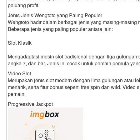
peluang profit.
Jenis-Jenis Wengtoto yang Paling Populer
Wengtoto hadir dalam berbagai jenis yang masing-masin
Beberapa jenis yang paling populer antara lain:
Slot Klasik
Mengadaptasi mesin slot tradisional dengan tiga gulungan 
angka 7, dan bar. Jenis ini cocok untuk pemain pemula ya
Video Slot
Merupakan jenis slot modern dengan lima gulungan atau leb
menarik, serta fitur bonus seperti free spin dan wild. Video 
pemain.
Progressive Jackpot