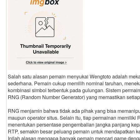
Salah satu alasan pemain menyukai Wengtoto adalah mek
sederhana. Pemain cukup memilih nominal taruhan, menek
kombinasi simbol terbentuk pada gulungan. Sistem perma
RNG (Random Number Generator) yang memastikan setiap pu
RNG menjamin bahwa tidak ada pihak yang bisa memanipul
maupun operator situs. Selain itu, tiap permainan memiliki 
menentukan persentase pengembalian jangka panjang kepad
RTP, semakin besar peluang pemain untuk mendapatkan k
Inilah alasan mengapa banyak pemain mencari game deng