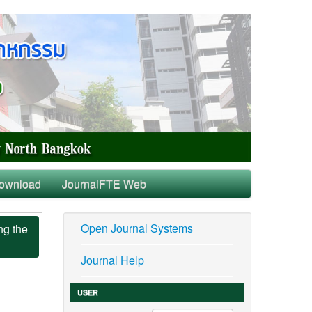
ownload
JournalFTE Web
Open Journal Systems
ng the
Journal Help
USER