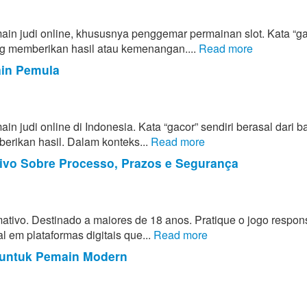
ain judi online, khususnya penggemar permainan slot. Kata “ga
ing memberikan hasil atau kemenangan....
Read more
in Pemula
n judi online di Indonesia. Kata “gacor” sendiri berasal dari 
berikan hasil. Dalam konteks...
Read more
tivo Sobre Processo, Prazos e Segurança
ativo. Destinado a maiores de 18 anos. Pratique o jogo respon
l em plataformas digitais que...
Read more
a untuk Pemain Modern