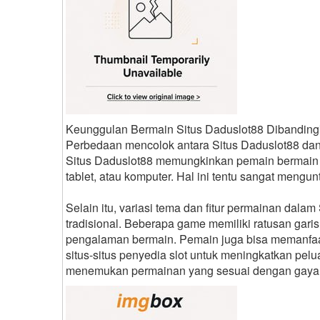
Keunggulan Bermain Situs Daduslot88 Dibanding
Perbedaan mencolok antara Situs Daduslot88 dan 
Situs Daduslot88 memungkinkan pemain bermain k
tablet, atau komputer. Hal ini tentu sangat mengu
Selain itu, variasi tema dan fitur permainan dala
tradisional. Beberapa game memiliki ratusan gari
pengalaman bermain. Pemain juga bisa memanfaat
situs-situs penyedia slot untuk meningkatkan pel
menemukan permainan yang sesuai dengan gaya 