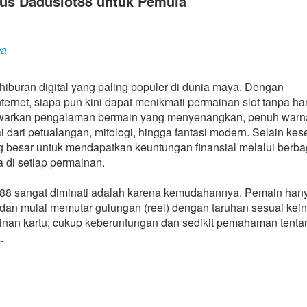
tus Daduslot88 untuk Pemula
ya
hiburan digital yang paling populer di dunia maya. Dengan
rnet, siapa pun kini dapat menikmati permainan slot tanpa ha
nawarkan pengalaman bermain yang menyenangkan, penuh warn
dari petualangan, mitologi, hingga fantasi modern. Selain kes
g besar untuk mendapatkan keuntungan finansial melalui berba
ia di setiap permainan.
88 sangat diminati adalah karena kemudahannya. Pemain hany
 dan mulai memutar gulungan (reel) dengan taruhan sesuai kein
ainan kartu; cukup keberuntungan dan sedikit pemahaman tentan
.