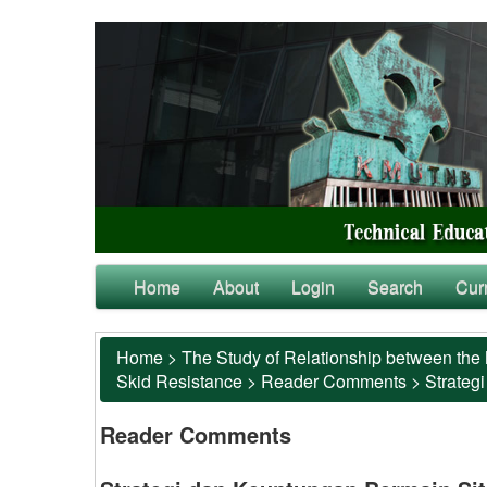
Home
About
Login
Search
Cur
Home
>
The Study of Relationship between the 
Skid Resistance
>
Reader Comments
>
Strateg
Reader Comments