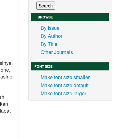
BROWSE
By Issue
By Author
By Title
Other Journals
sinya.
FONT SIZE
hone,
kasino.
Make font size smaller
Make font size default
Make font size larger
ah
rkan
dapat