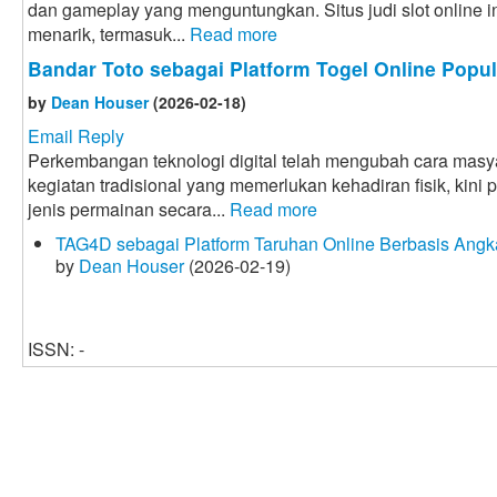
dan gameplay yang menguntungkan. Situs judi slot online 
menarik, termasuk...
Read more
Bandar Toto sebagai Platform Togel Online Popu
by
Dean Houser
(2026-02-18)
Email Reply
Perkembangan teknologi digital telah mengubah cara masy
kegiatan tradisional yang memerlukan kehadiran fisik, kin
jenis permainan secara...
Read more
TAG4D sebagai Platform Taruhan Online Berbasis Angk
by
Dean Houser
(2026-02-19)
ISSN: -