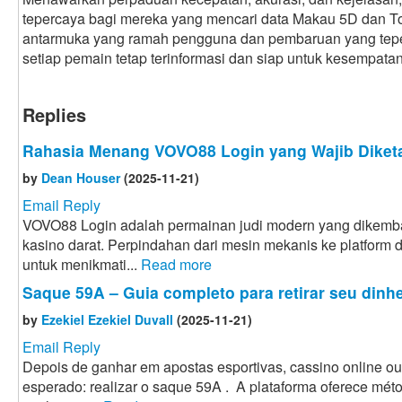
tepercaya bagi mereka yang mencari data Makau 5D dan To
antarmuka yang ramah pengguna dan pembaruan yang tepe
setiap pemain tetap terinformasi dan siap untuk kesempata
Replies
Rahasia Menang VOVO88 Login yang Wajib Diket
by
Dean Houser
(2025-11-21)
Email Reply
VOVO88 Login adalah permainan judi modern yang dikembang
kasino darat. Perpindahan dari mesin mekanis ke platform
untuk menikmati...
Read more
Saque 59A – Guia completo para retirar seu dinh
by
Ezekiel Ezekiel Duvall
(2025-11-21)
Email Reply
Depois de ganhar em apostas esportivas, cassino online o
esperado: realizar o saque 59A . A plataforma oferece méto