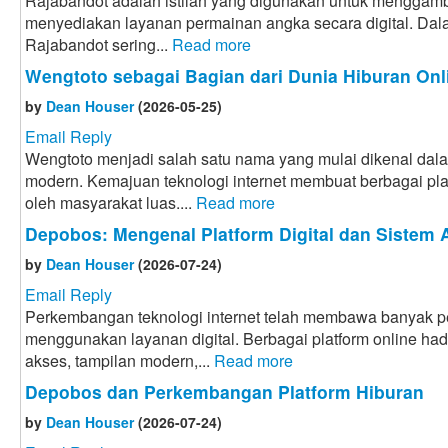
Rajabandot adalah istilah yang digunakan untuk menggamba
menyediakan layanan permainan angka secara digital. Dal
Rajabandot sering...
Read more
Wengtoto sebagai Bagian dari Dunia Hiburan Onl
by
Dean Houser
(2026-05-25)
Email Reply
Wengtoto menjadi salah satu nama yang mulai dikenal dal
modern. Kemajuan teknologi internet membuat berbagai pl
oleh masyarakat luas....
Read more
Depobos: Mengenal Platform Digital dan Sistem 
by
Dean Houser
(2026-07-24)
Email Reply
Perkembangan teknologi internet telah membawa banyak p
menggunakan layanan digital. Berbagai platform online 
akses, tampilan modern,...
Read more
Depobos dan Perkembangan Platform Hiburan
by
Dean Houser
(2026-07-24)