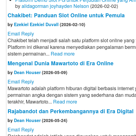
by
alidagorman joyhayden Nelson
(2026-02-02)
Chakibet: Panduan Slot Online untuk Pemula
by
Ezekiel Ezekiel Duvall
(2026-02-10)
Email Reply
Chakibet telah menjadi salah satu platform slot online yang
Platform ini dikenal karena menyediakan pengalaman ber
sistem permainan...
Read more
Mengenal Dunia Mawartoto di Era Online
by
Dean Houser
(2026-05-09)
Email Reply
Mawartoto adalah platform hiburan digital berbasis interne
permainan angka dengan sistem yang sederhana dan muda
terakhir, Mawartoto...
Read more
Rajabandot dan Perkembangannya di Era Digital
by
Dean Houser
(2026-05-24)
Email Reply