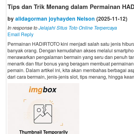
Tips dan Trik Menang dalam Permainan H
by
alidagorman joyhayden Nelson
(2025-11-12)
In response to
Jelajahi Situs Toto Online Terpercaya
Email Reply
Permainan HADIRTOTO kini menjadi salah satu jenis hiburan
banyak orang. Dengan kemudahan akses melalui smartph
menawarkan pengalaman bermain yang seru dan penuh tanta
menarik dan fitur bonus yang beragam membuat permainan 
pemain. Dalam artikel ini, kita akan membahas berbagai a
dari cara bermain, jenis-jenis slot, tips menang, hingga k