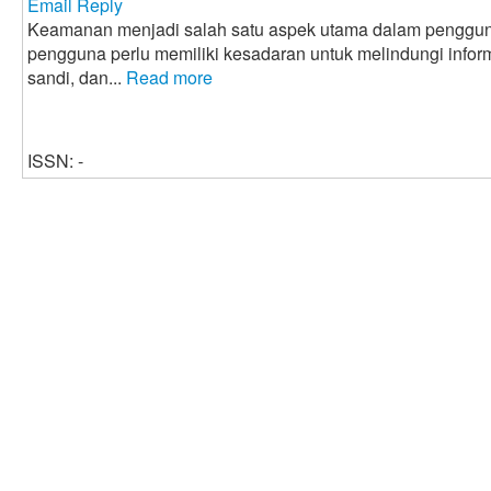
Email Reply
Keamanan menjadi salah satu aspek utama dalam penggunaa
pengguna perlu memiliki kesadaran untuk melindungi informa
sandi, dan...
Read more
ISSN: -