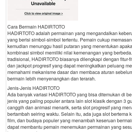
Cara Bermain HADIRTOTO
HADIRTOTO adalah permainan yang mengandalkan keberu
yang berisi simbol-simbol tertentu. Pemain cukup memasan
kemudian menunggu hasil putaran yang menentukan apakah
kombinasi simbol memiliki nilai kemenangan yang berbed
tradisional, HADIRTOTO biasanya dilengkapi dengan fitur-fitur
dan jackpot progresif yang dapat meningkatkan peluang m
memahami mekanisme dasar dan membaca aturan sebelum 
bermain lebih menyenangkan dan terarah.
Jenis-Jenis HADIRTOTO
Ada banyak variasi HADIRTOTO yang bisa ditemukan di berb
jenis yang paling populer antara lain slot klasik dengan 3 g
canggih dan animasi menarik, serta slot progresif yang me
bertambah seiring waktu. Selain itu, ada juga slot bertema k
film, dan budaya populer yang menambah keseruan bermain.
dapat membantu pemain menemukan permainan yang sesua