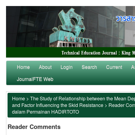
Home
About
Login
Search
Current
A
JournalFTE Web
Home
>
The Study of Relationship between the Mean Dep
and Factor Influencing the Skid Resistance
>
Reader Co
dalam Permainan HADIRTOTO
Reader Comments