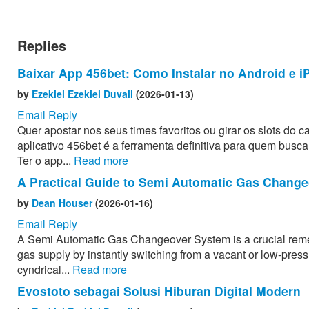
Replies
Baixar App 456bet: Como Instalar no Android e i
by
Ezekiel Ezekiel Duvall
(2026-01-13)
Email Reply
Quer apostar nos seus times favoritos ou girar os slots do
aplicativo 456bet é a ferramenta definitiva para quem busca
Ter o app...
Read more
A Practical Guide to Semi Automatic Gas Chang
by
Dean Houser
(2026-01-16)
Email Reply
A Semi Automatic Gas Changeover System is a crucial rem
gas supply by instantly switching from a vacant or low-press
cyndrical...
Read more
Evostoto sebagai Solusi Hiburan Digital Modern