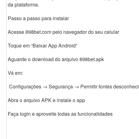
da plataforma.
Passo a passo para instalar
Acesse 898bet.com pelo navegador do seu celular
Toque em “Baixar App Android”
Aguarde o download do arquivo 898bet.apk
Vá em:
Configurações → Segurança → Permitir fontes desconhec
Abra o arquivo APK e instale o app
Faça login e aproveite todas as funcionalidades