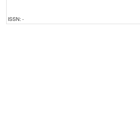
ISSN: -