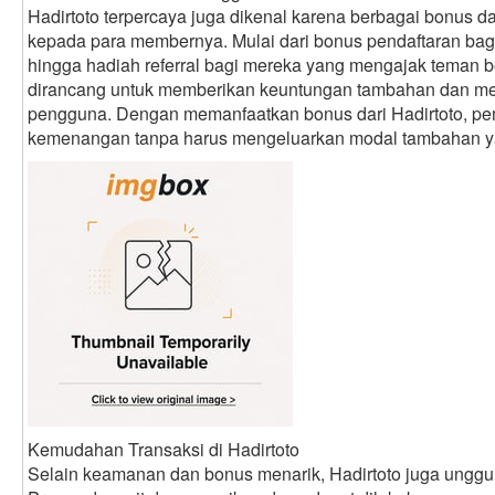
Hadirtoto terpercaya juga dikenal karena berbagai bonus 
kepada para membernya. Mulai dari bonus pendaftaran bag
hingga hadiah referral bagi mereka yang mengajak teman 
dirancang untuk memberikan keuntungan tambahan dan me
pengguna. Dengan memanfaatkan bonus dari Hadirtoto, p
kemenangan tanpa harus mengeluarkan modal tambahan y
Kemudahan Transaksi di Hadirtoto
Selain keamanan dan bonus menarik, Hadirtoto juga unggu