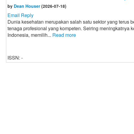
by
Dean Houser
(2026-07-18)
Email Reply
Dunia kesehatan merupakan salah satu sektor yang terus
tenaga profesional yang kompeten. Seiring meningkatnya 
Indonesia, memilih...
Read more
ISSN: -