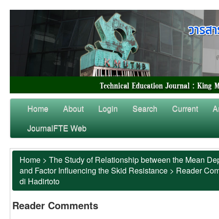
Home
About
Login
Search
Current
A
JournalFTE Web
Home
>
The Study of Relationship between the Mean Dep
and Factor Influencing the Skid Resistance
>
Reader Co
di Hadirtoto
Reader Comments