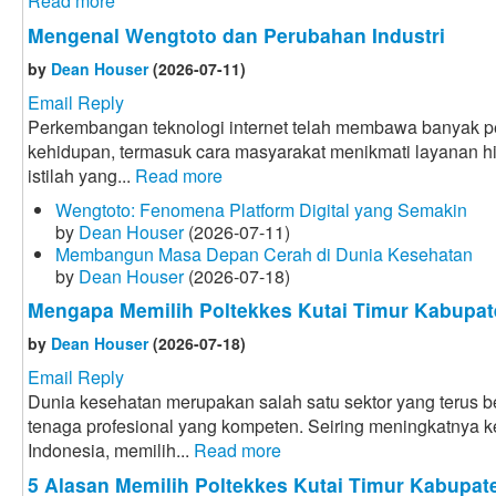
Read more
Mengenal Wengtoto dan Perubahan Industri
by
Dean Houser
(2026-07-11)
Email Reply
Perkembangan teknologi internet telah membawa banyak p
kehidupan, termasuk cara masyarakat menikmati layanan hibu
istilah yang...
Read more
Wengtoto: Fenomena Platform Digital yang Semakin
by
Dean Houser
(2026-07-11)
Membangun Masa Depan Cerah di Dunia Kesehatan
by
Dean Houser
(2026-07-18)
Mengapa Memilih Poltekkes Kutai Timur Kabupat
by
Dean Houser
(2026-07-18)
Email Reply
Dunia kesehatan merupakan salah satu sektor yang terus
tenaga profesional yang kompeten. Seiring meningkatnya 
Indonesia, memilih...
Read more
5 Alasan Memilih Poltekkes Kutai Timur Kabupat