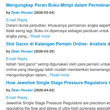
Mengungkap Peran Buku Mimpi dalam Permaina
by
Dean Houser
(2026-03-24)
Email Reply
Dalam dunia perjudian, khususnya permainan angka seperti 
tidak asing lagi. Buku ini dipercaya sebagai panduan untu
angka yang...
Read more
Slot Gacor di Kalangan Pemain Online: Analisis d
by
Dean Houser
(2026-03-25)
Email Reply
Istilah “slot gacor” sering digunakan oleh para pemain un
online yang dianggap lebih mudah memberikan kemenangan
menguntungkan dalam...
Read more
How Jewellok Single Stage Pressure Regulators
by
Dean Houser
(2026-04-02)
Email Reply
Jewellok Single Stage Pressure Regulators are precision-
regulating the flow and stress of ultra-high pureness special