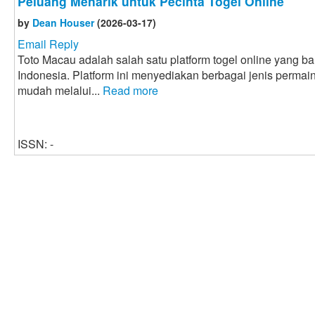
Peluang Menarik untuk Pecinta Togel Online
by
Dean Houser
(2026-03-17)
Email Reply
Toto Macau adalah salah satu platform togel online yang ba
Indonesia. Platform ini menyediakan berbagai jenis permai
mudah melalui...
Read more
ISSN: -