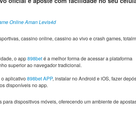
ivo oficial e aposte com facilidade no seu celul
ame Online Aman Levis4d
ortivas, cassino online, cassino ao vivo e crash games, total
idade, o app
898bet
é a melhor forma de acessar a plataforma
o superior ao navegador tradicional.
o aplicativo
898bet APP
, instalar no Android e iOS, fazer depós
os disponíveis no app.
s para dispositivos móveis, oferecendo um ambiente de apostas