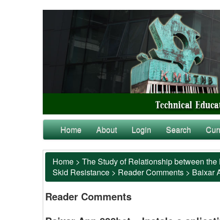
Home
About
Login
Search
Cur
Home
>
The Study of Relationship between the 
Skid Resistance
>
Reader Comments
>
Baixar A
Reader Comments