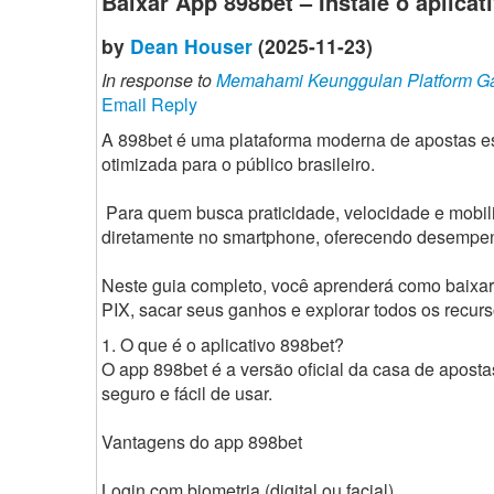
Baixar App 898bet – Instale o aplicat
by
Dean Houser
(2025-11-23)
In response to
Memahami Keunggulan Platform G
Email Reply
A 898bet é uma plataforma moderna de apostas esp
otimizada para o público brasileiro.
Para quem busca praticidade, velocidade e mobil
diretamente no smartphone, oferecendo desempenh
Neste guia completo, você aprenderá como baixar 
PIX, sacar seus ganhos e explorar todos os recurs
1. O que é o aplicativo 898bet?
O app 898bet é a versão oficial da casa de aposta
seguro e fácil de usar.
Vantagens do app 898bet
Login com biometria (digital ou facial)