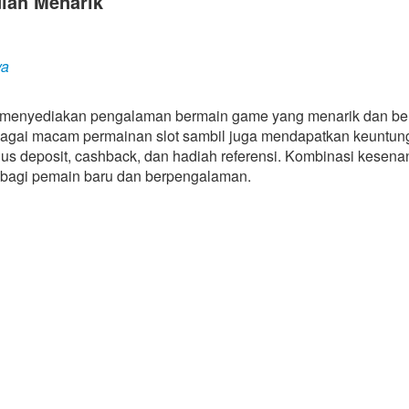
diah Menarik
ya
ang menyediakan pengalaman bermain game yang menarik dan be
agai macam permainan slot sambil juga mendapatkan keuntung
nus deposit, cashback, dan hadiah referensi. Kombinasi kesen
ma bagi pemain baru dan berpengalaman.