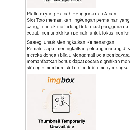
Platform yang Ramah Pengguna dan Aman
Slot Toto memastikan lingkungan permainan yang
canggih untuk melindungi informasi pengguna da
cepat, memungkinkan pemain untuk fokus menikma
Strategi untuk Meningkatkan Kemenangan
Pemain dapat meningkatkan peluang menang di s
mereka dengan bijak. Mengamati pola pembayaran
memanfaatkan bonus dapat secara signifikan men
strategis membuat slot online lebih menyenangk