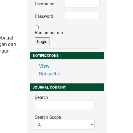
Username
Password
Remember me
rbagai
an dari
angan
NOTIFICATIONS
View
Subscribe
JOURNAL CONTENT
Search
Search Scope