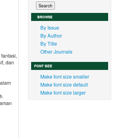
BROWSE
By Issue
By Author
By Title
Other Journals
fantasi,
if, dan
FONT SIZE
Make font size smaller
dalam
Make font size default
Make font size larger
ah
p aman