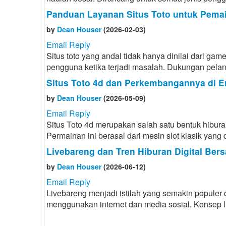
Panduan Layanan Situs Toto untuk Pemai
by
Dean Houser
(2026-02-03)
Email Reply
Situs toto yang andal tidak hanya dinilai dari gam
pengguna ketika terjadi masalah. Dukungan pelan
Situs Toto 4d dan Perkembangannya di Er
by
Dean Houser
(2026-05-09)
Email Reply
Situs Toto 4d merupakan salah satu bentuk hiburan
Permainan ini berasal dari mesin slot klasik yang
Livebareng dan Tren Hiburan Digital Ber
by
Dean Houser
(2026-06-12)
Email Reply
Livebareng menjadi istilah yang semakin populer d
menggunakan internet dan media sosial. Konsep l