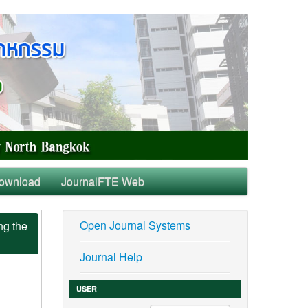
ownload
JournalFTE Web
Open Journal Systems
ng the
Journal Help
USER