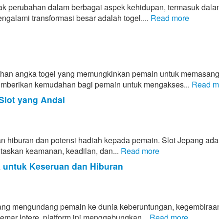
k perubahan dalam berbagai aspek kehidupan, termasuk dala
engalami transformasi besar adalah togel....
Read more
taruhan angka togel yang memungkinkan pemain untuk memasan
emberikan kemudahan bagi pemain untuk mengakses...
Read m
Slot yang Andal
an hiburan dan potensi hadiah kepada pemain. Slot Jepang ada
itaskan keamanan, keadilan, dan...
Read more
k untuk Keseruan dan Hiburan
 yang mengundang pemain ke dunia keberuntungan, kegembiraa
emar lotere, platform ini menggabungkan...
Read more