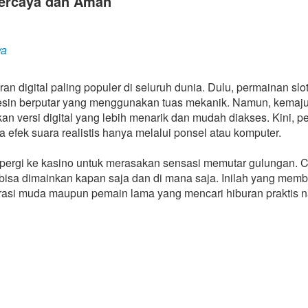
percaya dan Aman
ya
n digital paling populer di seluruh dunia. Dulu, permainan slo
mesin berputar yang menggunakan tuas mekanik. Namun, kemaj
 versi digital yang lebih menarik dan mudah diakses. Kini, p
a efek suara realistis hanya melalui ponsel atau komputer.
 pergi ke kasino untuk merasakan sensasi memutar gulungan. 
isa dimainkan kapan saja dan di mana saja. Inilah yang memb
erasi muda maupun pemain lama yang mencari hiburan praktis