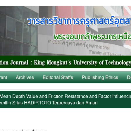
rent
Archives
Editorial Staffs
Publishing Ethics
D
Mean Depth Value and Friction Resistance and Factor Influenci
emilih Situs HADIRTOTO Terpercaya dan Aman