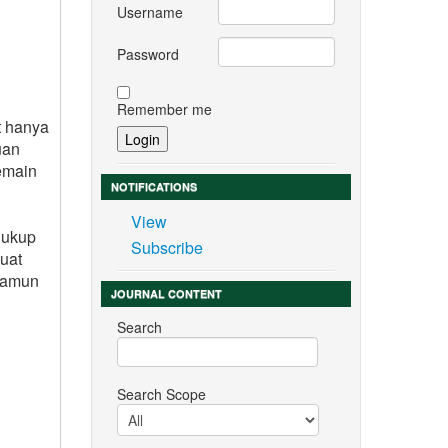
Username
Password
Remember me
t hanya
uan
emain
NOTIFICATIONS
View
Cukup
Subscribe
uat
 namun
JOURNAL CONTENT
Search
Search Scope