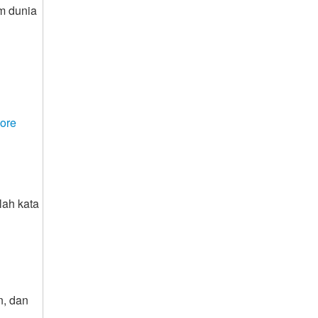
m dunia
g
ore
lah kata
n, dan