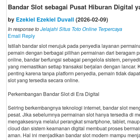
Bandar Slot sebagai Pusat Hiburan Digital y
by
Ezekiel Ezekiel Duvall
(2026-02-09)
In response to
Jelajahi Situs Toto Online Terpercaya
Email Reply
Istilah bandar slot merujuk pada penyedia layanan permai
pemain dengan berbagai pilihan permainan dari beragam p
online, bandar berfungsi sebagai pengelola sistem, penyed
yang memastikan setiap transaksi berjalan dengan lancar. 
penting karena tanpa platform penyedia, pemain tidak dapa
slot yang tersedia secara online.
Perkembangan Bandar Slot di Era Digital
Seiring berkembangnya teknologi internet, bandar slot men
pesat. Jika sebelumnya permainan slot hanya tersedia di mes
mengaksesnya melalui perangkat smartphone, tablet, maup
cloud dan sistem keamanan digital membuat proses bermain 
aman. Hal ini menjadikan bandar slot modern mampu menj