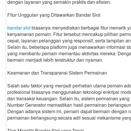
dengan layanan yang semakin praktis dan efisien.
Fitur Unggulan yang Ditawarkan Bandar Slot
bandar slot
biasanya menyediakan berbagai fitur menarik y
kenyamanan pemain. Fitur tersebut mencakup pilihan perma
cepat, layanan pelanggan yang responsif, serta tampilan 
Selain itu, beberapa platform juga menawarkan informasi st
yang membantu pemain memantau aktivitas mereka. Dengan d
bermain menjadi lebih terstruktur dan nyaman.
Keamanan dan Transparansi Sistem Permainan
Salah satu faktor yang menjadi perhatian utama pemain ad
profesional biasanya menggunakan teknologi enkripsi mod
dan transaksi keuangan. Selain itu, sistem permainan ya
Number Generator memastikan hasil permainan berlangsung
Dengan adanya sistem ini, pemain dapat bermain dengan r
permainan berlangsung secara adil sesuai mekanisme yang 
Tips Memilih Bandar Slot yang Tepat