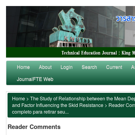
Home
About
Login
Search
Current
A
JournalFTE Web
Home
>
The Study of Relationship between the Mean Dep
and Factor Influencing the Skid Resistance
>
Reader Co
completo para retirar seu...
Reader Comments