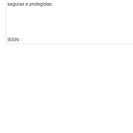
seguras e protegidas.
ISSN: -