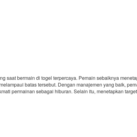
ng saat bermain di togel terpercaya. Pemain sebaiknya menet
 melampaui batas tersebut. Dengan manajemen yang baik, pem
mati permainan sebagai hiburan. Selain itu, menetapkan target