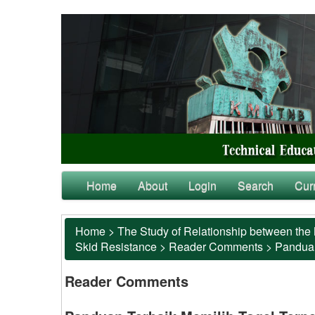
Home
About
Login
Search
Cur
Home
>
The Study of Relationship between the 
Skid Resistance
>
Reader Comments
>
Panduan
Reader Comments