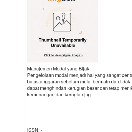
Manajemen Modal yang Bijak
Pengelolaan modal menjadi hal yang sangat penti
batas anggaran sebelum mulai bermain dan tidak
dapat menghindari kerugian besar dan tetap menik
kemenangan dan kerugian jug
ISSN: -