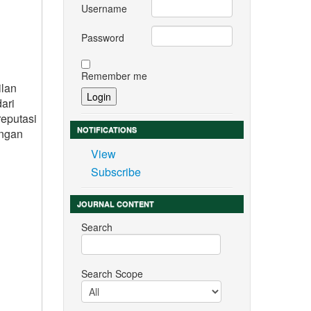
Username
Password
Remember me
ilan
ari
reputasi
NOTIFICATIONS
engan
View
Subscribe
JOURNAL CONTENT
Search
Search Scope