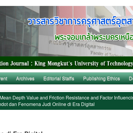
rent
Archives
Editorial Staffs
Publishing Ethics
D
Mean Depth Value and Friction Resistance and Factor Influenci
dot dan Fenomena Judi Online di Era Digital