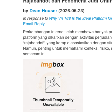
Rajabandot dan Fenomena Judi Online
by
Dean Houser
(2026-05-23)
In response to
Why Vn 168 Is the Ideal Platform fo
Email Reply
Perkembangan internet telah membawa banyak per
platform yang dikaitkan dengan aktivitas perjudia
“rajabandot”, yang kerap diasosiasikan dengan s
Namun, penting untuk memahami konteks, risiko, s
semacam ini.