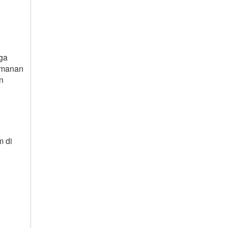
gga
eamanan
n
h
m di