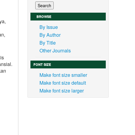
BROWSE
ya,
By Issue
an,
By Author
By Title
Other Journals
is
nsial.
FONT SIZE
kan
Make font size smaller
Make font size default
Make font size larger