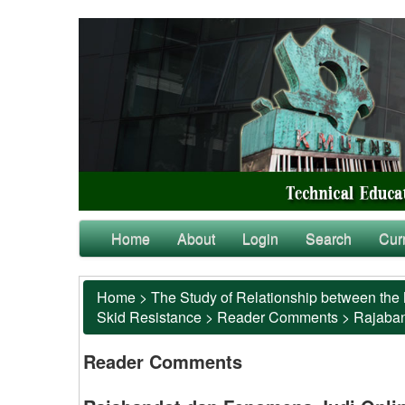
Home
About
Login
Search
Cur
Home
>
The Study of Relationship between the 
Skid Resistance
>
Reader Comments
>
Rajaban
Reader Comments