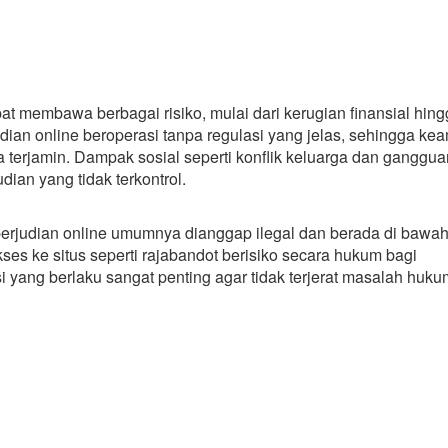
pat membawa berbagai risiko, mulai dari kerugian finansial hin
udian online beroperasi tanpa regulasi yang jelas, sehingga k
 terjamin. Dampak sosial seperti konflik keluarga dan ganggua
udian yang tidak terkontrol.
 perjudian online umumnya dianggap ilegal dan berada di bawa
es ke situs seperti rajabandot berisiko secara hukum bagi
yang berlaku sangat penting agar tidak terjerat masalah huku