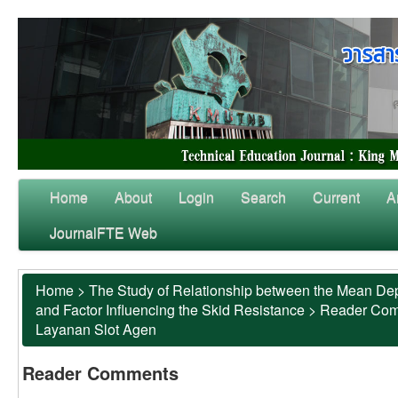
Home
About
Login
Search
Current
A
JournalFTE Web
Home
>
The Study of Relationship between the Mean Dep
and Factor Influencing the Skid Resistance
>
Reader Co
Layanan Slot Agen
Reader Comments