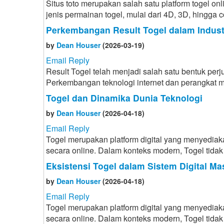
Situs toto merupakan salah satu platform togel on
jenis permainan togel, mulai dari 4D, 3D, hingga 
Perkembangan Result Togel dalam Industri
by
Dean Houser
(2026-03-19)
Email Reply
Result Togel telah menjadi salah satu bentuk perj
Perkembangan teknologi internet dan perangkat m
Togel dan Dinamika Dunia Teknologi
by
Dean Houser
(2026-04-18)
Email Reply
Togel merupakan platform digital yang menyediak
secara online. Dalam konteks modern, Togel tida
Eksistensi Togel dalam Sistem Digital Ma
by
Dean Houser
(2026-04-18)
Email Reply
Togel merupakan platform digital yang menyediak
secara online. Dalam konteks modern, Togel tida