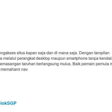
ngakses situs kapan saja dan di mana saja. Dengan tampilan
uka melalui perangkat desktop maupun smartphone tanpa kendal
 pemasangan taruhan berlangsung mulus. Baik pemain pemula
h memahami nav
olokSGP