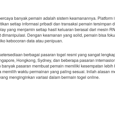
ercaya banyak pemain adalah sistem keamanannya. Platform i
ikan setiap informasi pribadi dan transaksi pemain tersimpan 
 play yang menjamin setiap hasil keluaran berasal dari mesin R
 dimanipulasi. Dengan keamanan yang solid, pemain bisa fok
siko kebocoran data atau penipuan.
ketersediaan berbagai pasaran togel resmi yang sangat lengkap
ingapore, Hongkong, Sydney, dan beberapa pasaran internasio
aan banyak pasaran membuat pemain memiliki kesempatan lebih 
a memilih waktu permainan yang paling sesuai. Inilah alasan 
r yang menginginkan variasi dalam bermain togel online.