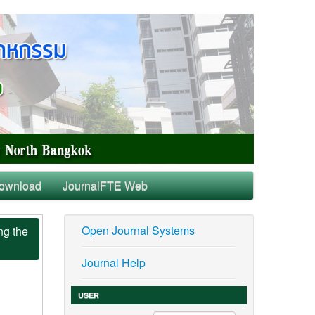
ownload
JournalFTE Web
Open Journal Systems
ng the
Journal Help
USER