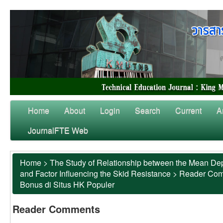
Home
About
Login
Search
Current
A
JournalFTE Web
Home
>
The Study of Relationship between the Mean Dep
and Factor Influencing the Skid Resistance
>
Reader Co
Bonus di Situs HK Populer
Reader Comments