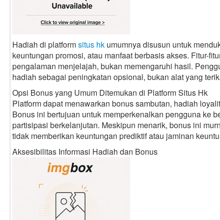
Hadiah di platform
situs hk
umumnya disusun untuk menduku
keuntungan promosi, atau manfaat berbasis akses. Fitur-fitu
pengalaman menjelajah, bukan memengaruhi hasil. Peng
hadiah sebagai peningkatan opsional, bukan alat yang terika
Opsi Bonus yang Umum Ditemukan di Platform Situs Hk
Platform dapat menawarkan bonus sambutan, hadiah loyalit
Bonus ini bertujuan untuk memperkenalkan pengguna ke be
partisipasi berkelanjutan. Meskipun menarik, bonus ini murn
tidak memberikan keuntungan prediktif atau jaminan keunt
Aksesibilitas Informasi Hadiah dan Bonus