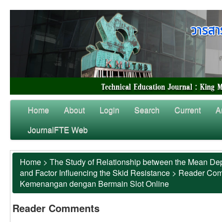
Home
About
Login
Search
Current
A
JournalFTE Web
Home
>
The Study of Relationship between the Mean Dep
and Factor Influencing the Skid Resistance
>
Reader Co
Kemenangan dengan Bermain Slot Online
Reader Comments