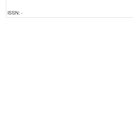
ISSN: -